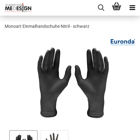
Mo­no­art Ein­mal­hand­schu­he Ni­tril - schwarz