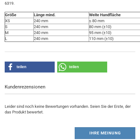
6319.
Größe
Länge mind.
Weite Handfläche
XS
240 mm
≤ 80 mm
S
240 mm
80 mm (±10)
M
240 mm
95 mm (±10)
L
240 mm
110 mm (±10)
teilen
teilen
Kundenrezensionen
Leider sind noch keine Bewertungen vorhanden. Seien Sie der Erste, der
das Produkt bewertet.
IHRE MEINUNG