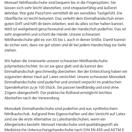
Monoart Nitrilhandschuhe sind bequem bis in die Fingerspitzen. Sie
lassen sich sehr leicht überziehen, sind strapazierfähig und äußerst
dehnbar. Ihre gute Passform vermittelt dir ein sensibles Tastgefühl. Die
Oberfläche ist leicht texturiert. Das verleiht dem Einmalhandschuh einen
guten Griff und hilft dir beim Arbeiten, weil du alles sicher halten kannst.
Nitril ist weitgehend geruchsneutral und der Handschuh puderfrei. Das ist
sehr angenehm und schont die Hände. Unsere schwarzen
Nitrilhandschuhe gibt es von XS bis L auch in deiner Größe. Damit kannst
du sicher sein, dass sie gut sitzen und dir bei jedem Handschlag zur Seite
stehen.
Wir haben die Innenseite unserer schwarzen Nitrilhandschuhe
polymerbeschichtet. So ist sie ganz glatt und du kannst den
Einmalhandschuh geschmeidig überziehen. Bei der Entwicklung haben wir
zugunsten deiner Haut auf Latex verzichtet. Unsere schwarzen Monodark
Einmalhandschuhe sind puderfrei und unsteril verpackt im praktischen
Spenderkarton zu je 100 Stück. Sie passen beidhändig und sind ohne
Zögern übergestreift. Der praktische Rollrand ermöglicht leichtes
Abstreifen nach der Verwendung.
Monodark Einmalhandschuhe sind puderfrei und aus synthetischem
Nitrilkautschuk. Aufgrund ihrer Eigenschaften und den Verzicht auf Latex
sind sie die erste Alternative zu Latexhandschuhen, wenn ein
Allergierisiko besteht. Monoart Handschuhe sind qualitätsgeprüft als
Medizinische Untersuchungshandschuhe nach DIN EN 455 und ASTM D