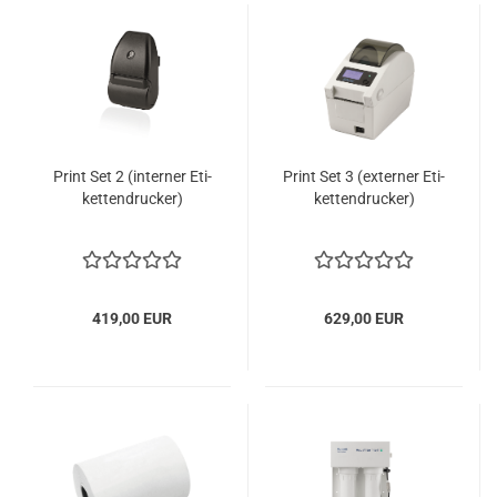
Print Set 2 (in­ter­ner Eti­
Print Set 3 (ex­ter­ner Eti­
ket­ten­dru­cker)
ket­ten­dru­cker)
419,00 EUR
629,00 EUR