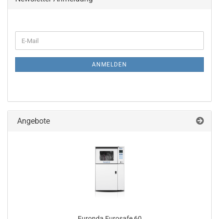
WEITER
E-
ZUR
Mail
NEWSLETTER-
ANMELDUNG
ANMELDEN
Angebote
Eu­ron­da Eu­ro­safe 60