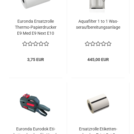
Eu­ron­da Er­satz­rol­le
Aqua­fil­ter 1 to 1 Was­
Thermo-​​Pa­pier­dru­cker
ser­auf­be­rei­tungs­an­la­ge
E9 Med E9 Next E10
3,75 EUR
445,00 EUR
Eu­ron­da Eu­ro­dok Eti­
Er­satz­rol­le Eti­ket­ten­