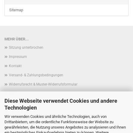
Sitemap
MEHR ÜBER...
Sitzung unterbrochen
Impressum
Kontakt
Versand- & Zahlungsbedingungen
Widerrufsrecht & Muster-Widerrufsformular
AGB
Diese Webseite verwendet Cookies und andere
Privatsphäre und Datenschutz
Technologien
Callback Service
Wir verwenden Cookies und ähnliche Technologien, auch von
Cookie Einstellungen
Drittanbietern, um die ordentliche Funktionsweise der Website zu
gewährleisten, die Nutzung unseres Angebotes zu analysieren und Ihnen
ein bestmögliches Einkaufserlebnis bieten zu können. Weitere