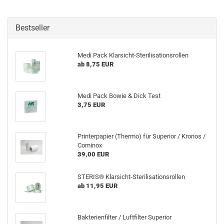
Bestseller
Medi Pack Klarsicht-​Sterilisationsrollen
ab 8,75 EUR
Medi Pack Bowie & Dick Test
3,75 EUR
Prin­ter­pa­pier (Ther­mo) für Su­pe­ri­or / Kro­nos /
Co­minox
39,00 EUR
STE­RIS® Klarsicht-​Sterilisationsrollen
ab 11,95 EUR
Bak­te­ri­en­fil­ter / Luft­fil­ter Su­pe­ri­or