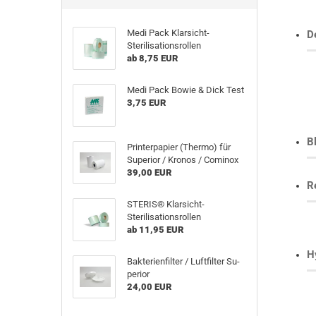
Medi Pack Klarsicht-​
D
Sterilisationsrollen
ab 8,75 EUR
Medi Pack Bowie & Dick Test
3,75 EUR
B
Prin­ter­pa­pier (Ther­mo) für
Su­pe­ri­or / Kro­nos / Co­minox
39,00 EUR
R
STE­RIS® Klarsicht-​
Sterilisationsrollen
ab 11,95 EUR
H
Bak­te­ri­en­fil­ter / Luft­fil­ter Su­
pe­ri­or
24,00 EUR