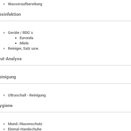
Wasseraufbereitung
esinfektion
Geräte / RDG´s
Euronda
Miele
Reiniger, Salz usw.
lut-Analyse
einigung
Ultraschall - Reinigung
ygiene
Mund-/Nasenschutz
Einmal-Handschuhe