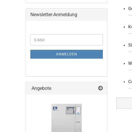
G
Newsletter-Anmeldung
K
WEITER
E-
ZUR
Mail
S
NEWSLETTER-
ANMELDUNG
ANMELDEN
W
C
Angebote