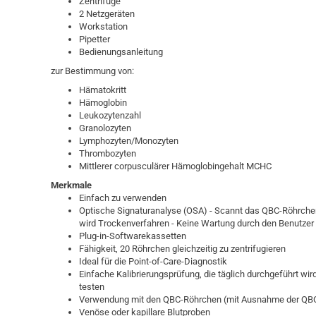
Zentrifuge
2 Netzgeräten
Workstation
Pipetter
Bedienungsanleitung
zur Bestimmung von:
Hämatokritt
Hämoglobin
Leukozytenzahl
Granolozyten
Lymphozyten/Monozyten
Thrombozyten
Mittlerer corpusculärer Hämoglobingehalt MCHC
Merkmale
Einfach zu verwenden
Optische Signaturanalyse (OSA) - Scannt das QBC-Röhrchen 
wird Trockenverfahren - Keine Wartung durch den Benutzer
Plug-in-Softwarekassetten
Fähigkeit, 20 Röhrchen gleichzeitig zu zentrifugieren
Ideal für die Point-of-Care-Diagnostik
Einfache Kalibrierungsprüfung, die täglich durchgeführt wir
testen
Verwendung mit den QBC-Röhrchen (mit Ausnahme der QB
Venöse oder kapillare Blutproben