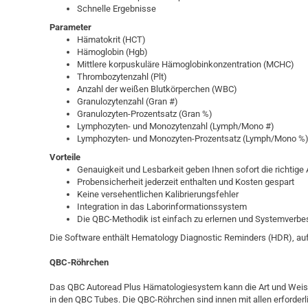
Schnelle Ergebnisse
Parameter
Hämatokrit (HCT)
Hämoglobin (Hgb)
Mittlere korpuskuläre Hämoglobinkonzentration (MCHC)
Thrombozytenzahl (Plt)
Anzahl der weißen Blutkörperchen (WBC)
Granulozytenzahl (Gran #)
Granulozyten-Prozentsatz (Gran %)
Lymphozyten- und Monozytenzahl (Lymph/Mono #)
Lymphozyten- und Monozyten-Prozentsatz (Lymph/Mono %
Vorteile
Genauigkeit und Lesbarkeit geben Ihnen sofort die richtige
Probensicherheit jederzeit enthalten und Kosten gespart
Keine versehentlichen Kalibrierungsfehler
Integration in das Laborinformationssystem
Die QBC-Methodik ist einfach zu erlernen und Systemverbes
Die Software enthält Hematology Diagnostic Reminders (HDR), auf 
QBC-Röhrchen
Das QBC Autoread Plus Hämatologiesystem kann die Art und Weise,
in den QBC Tubes. Die QBC-Röhrchen sind innen mit allen erforder