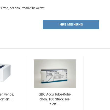
Erste, der das Produkt bewertet.
IHRE MEINUNG
en venös,
QBC Accu Tube-​Röhr­
r­tiert...
chen, 100 Stück sor­
tiert...