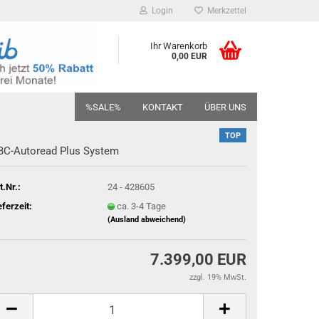
Login
Merkzettel
Ihr Warenkorb
0,00 EUR
%SALE%
KONTAKT
ÜBER UNS
TOP
C-​Autoread Plus Sys­tem
t.Nr.:
24 - 428605
eferzeit:
ca. 3-4 Tage
(Ausland abweichend)
7.399,00 EUR
zzgl. 19% MwSt.