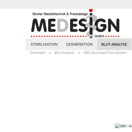
STERILISATION
DESINFEKTION
BLUT-ANALYSE
»
»
Startseite
Blut-Analyse
QBC-Autoread Plus System