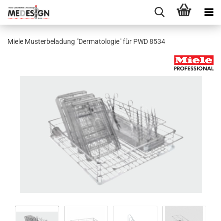
Miele Mus­ter­be­la­dung "Der­ma­to­lo­gie" für PWD 8534